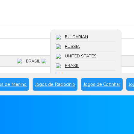
Pesquisar um jogo
BULGARIAN
RUSSIA
UNITED STATES
BRASIL
BRASIL
FRANCE
os de Menino
Jogos de Raciocínio
Jogos de Cozinhar
Jo
SPAIN