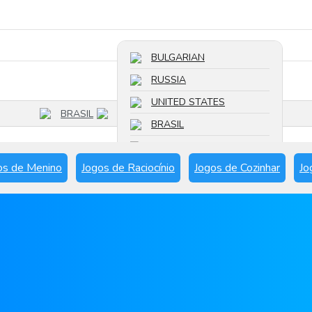
Pesquisar um jogo
BULGARIAN
RUSSIA
UNITED STATES
BRASIL
BRASIL
FRANCE
os de Menino
Jogos de Raciocínio
Jogos de Cozinhar
Jo
SPAIN