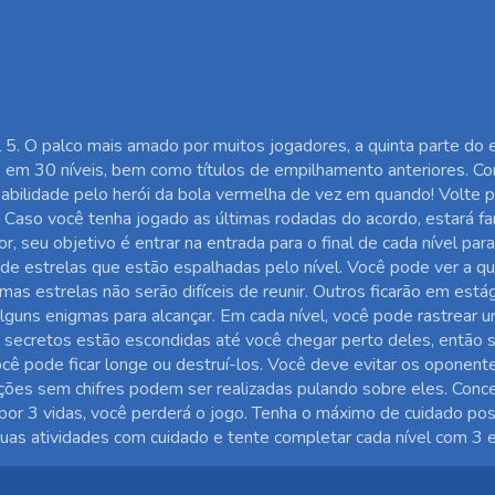
ll 5. O palco mais amado por muitos jogadores, a quinta parte d
cê em 30 níveis, bem como títulos de empilhamento anteriores. 
bilidade pelo herói da bola vermelha de vez em quando! Volte p
l. Caso você tenha jogado as últimas rodadas do acordo, estará fa
, seu objetivo é entrar na entrada para o final de cada nível para
 de estrelas que estão espalhadas pelo nível. Você pode ver a q
umas estrelas não serão difíceis de reunir. Outros ficarão em está
guns enigmas para alcançar. Em cada nível, você pode rastrear u
secretos estão escondidas até você chegar perto deles, então se
ocê pode ficar longe ou destruí-los. Você deve evitar os oponente
ações sem chifres podem ser realizadas pulando sobre eles. Conc
por 3 vidas, você perderá o jogo. Tenha o máximo de cuidado pos
uas atividades com cuidado e tente completar cada nível com 3 e