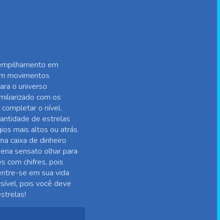
o empilhamento em
Com movimentos
ara o universo
miliarizado com os
 completar o nível.
uantidade de estrelas
gios mais altos ou atrás
ma caixa de dinheiro
ria sensato olhar para
s com chifres, pois
entre-se em sua vida
sível, pois você deve
strelas!