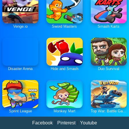
Venge.io
Sword Masters
Smash Karts
Disaster Arena
Hide and Smash
Duo Survival
Sprint League
Monkey Mart
Top War: Battle Game
Facebook
|
Pinterest
|
Youtube