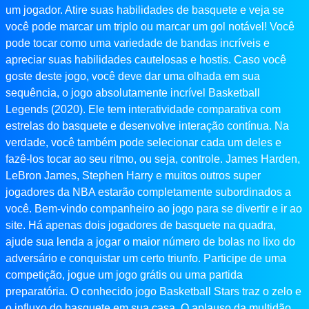
um jogador. Atire suas habilidades de basquete e veja se
você pode marcar um triplo ou marcar um gol notável! Você
pode tocar como uma variedade de bandas incríveis e
apreciar suas habilidades cautelosas e hostis. Caso você
goste deste jogo, você deve dar uma olhada em sua
sequência, o jogo absolutamente incrível Basketball
Legends (2020). Ele tem interatividade comparativa com
estrelas do basquete e desenvolve interação contínua. Na
verdade, você também pode selecionar cada um deles e
fazê-los tocar ao seu ritmo, ou seja, controle. James Harden,
LeBron James, Stephen Harry e muitos outros super
jogadores da NBA estarão completamente subordinados a
você. Bem-vindo companheiro ao jogo para se divertir e ir ao
site. Há apenas dois jogadores de basquete na quadra,
ajude sua lenda a jogar o maior número de bolas no lixo do
adversário e conquistar um certo triunfo. Participe de uma
competição, jogue um jogo grátis ou uma partida
preparatória. O conhecido jogo Basketball Stars traz o zelo e
o influxo do basquete em sua casa. O aplauso da multidão