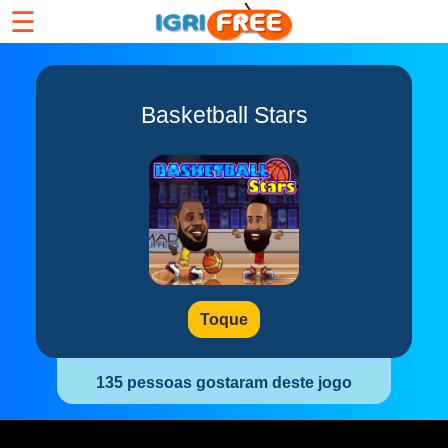
☰
Basketball Stars
Toque
135 pessoas gostaram deste jogo